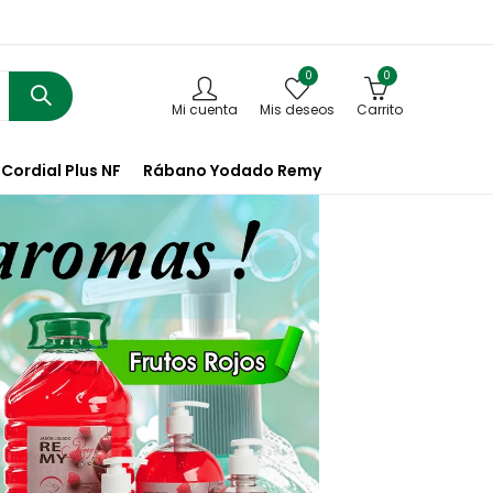
0
0
Mi cuenta
Mis deseos
Carrito
Cordial Plus NF
Rábano Yodado Remy