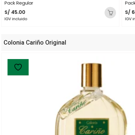
Pack Regular
Pac
S/
45.00
S/
6
IGV incluido
IGV i
Colonia Cariño Original