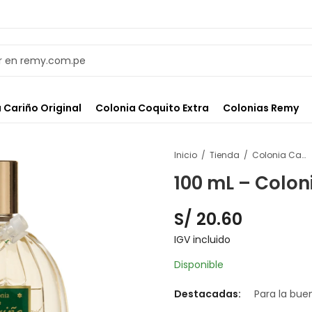
 Cariño Original
Colonia Coquito Extra
Colonias Remy
Inicio
Tienda
Colonia Cariño Original
100 mL – Colon
S/
20.60
IGV incluido
Disponible
Destacadas:
Para la bue