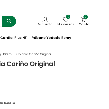
0
0
Mi cuenta
Mis deseos
Carrito
Cordial Plus NF
Rábano Yodado Remy
100 mL – Colonia Cariño Original
ia Cariño Original
na suerte