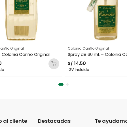
ariño Original
Colonia Cariño Original
 Colonia Cariño Original
0
S/
14.50
ido
IGV incluido
o al cliente
Destacadas
Te ayudam