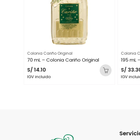
Colonia Cariño Original
Colonia C
Spray de 30 mL – Colonia Cariño Original
70 mL – Colonia Cariño Original
195 mL –
S/
14.10
S/
33.3
IGV incluido
IGV inclu
Servici