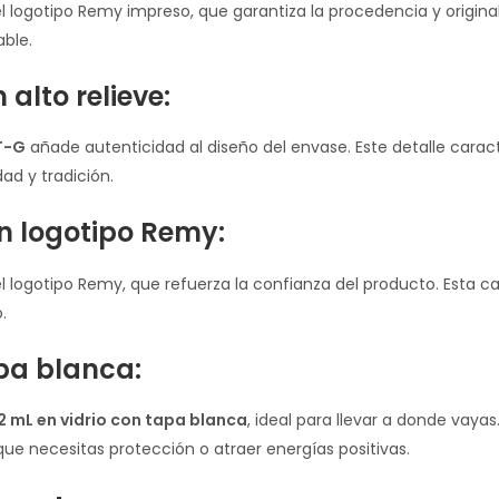
el logotipo Remy impreso, que garantiza la procedencia y original
able.
alto relieve:
ET-G
añade autenticidad al diseño del envase. Este detalle cara
ad y tradición.
 logotipo Remy:
el logotipo Remy, que refuerza la confianza del producto. Esta c
.
apa blanca:
2 mL en vidrio con tapa blanca
, ideal para llevar a donde vaya
ue necesitas protección o atraer energías positivas.