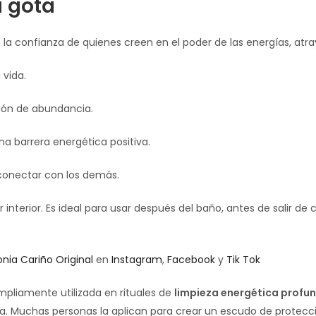
a gota
 la confianza de quienes creen en el poder de las energías, atr
vida.
ción de abundancia.
na barrera energética positiva.
 conectar con los demás.
 interior. Es ideal para usar después del baño, antes de salir de
nia Cariño Original
en
Instagram
,
Facebook
y
Tik Tok
mpliamente utilizada en rituales de
limpieza energética profu
sa. Muchas personas la aplican para crear un escudo de protección